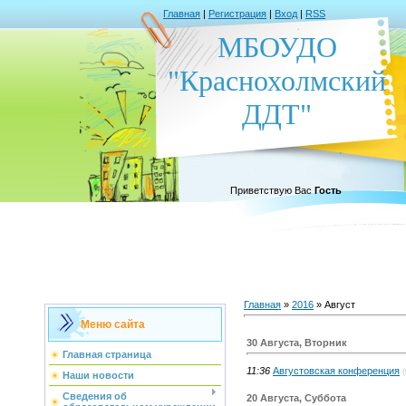
Главная
|
Регистрация
|
Вход
|
RSS
МБОУДО
"Краснохолмский
ДДТ"
Приветствую Вас
Гость
Главная
»
2016
»
Август
Меню сайта
30 Августа, Вторник
Главная страница
11:36
Августовская конференция
(
Наши новости
Сведения об
20 Августа, Суббота