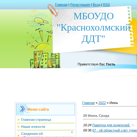
Главная
|
Регистрация
|
Вход
|
RSS
МБОУДО
"Краснохолмский
ДДТ"
Приветствую Вас
Гость
Главная
»
2022
»
Июнь
Меню сайта
29 Июня, Среда
Главная страница
16:24
Памятка для родителей.
(0)
Наши новости
09:36
67 - ой областной слет тури
Сведения об