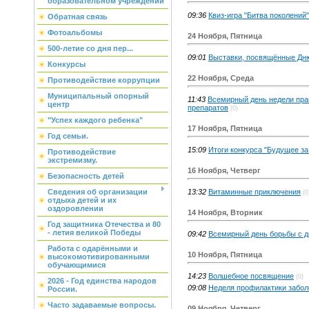
образовательном учреждении
09:36
Квиз-игра "Битва поколений"
Обратная связь
Фотоальбомы
24 Ноября, Пятница
500-летие со дня пер...
09:01
Выставки, посвящённые Дн
Конкурсы
22 Ноября, Среда
Противодействие коррупции
Муниципальный опорный
11:43
Всемирный день недели пра
центр
препаратов
(0)
"Успех каждого ребенка"
17 Ноября, Пятница
Год семьи.
15:09
Итоги конкурса "Будущее за
Противодействие
экстремизму.
16 Ноября, Четверг
Безопасность детей
13:32
Витаминные приключения
Сведения об организации
(0
отдыха детей и их
оздоровлении
14 Ноября, Вторник
Год защитника Отечества и 80
- летия великой Победы
09:42
Всемирный день борьбы с 
Работа с одарёнными и
10 Ноября, Пятница
высокомотивированными
обучающимися
14:23
Волшебное посвящение
(0)
2026 - Год единства народов
09:08
Неделя профилактики забол
России.
Часто задаваемые вопросы.
09 Ноября, Четверг