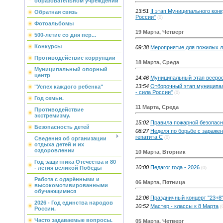
образовательном учреждении
13:51
II этап Муниципального конк
Обратная связь
России"
(0)
Фотоальбомы
19 Марта, Четверг
500-летие со дня пер...
Конкурсы
09:38
Мероприятие для пожилых л
Противодействие коррупции
18 Марта, Среда
Муниципальный опорный
центр
14:46
Муниципальный этап всеросс
13:54
Отборочный этап муниципал
"Успех каждого ребенка"
- сила России"
(0)
Год семьи.
11 Марта, Среда
Противодействие
экстремизму.
15:02
Правила пожарной безопасн
Безопасность детей
08:27
Неделя по борьбе с зараже
гепатита С
(0)
Сведения об организации
отдыха детей и их
оздоровлении
10 Марта, Вторник
Год защитника Отечества и 80
10:00
Педагог года - 2026
- летия великой Победы
(0)
Работа с одарёнными и
06 Марта, Пятница
высокомотивированными
обучающимися
12:06
Праздничный концерт "23+8
2026 - Год единства народов
10:52
Мастер - классы к 8 Марта
(
России.
Часто задаваемые вопросы.
05 Марта, Четверг