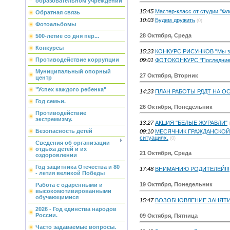
образовательном учреждении
15:45
Мастер-класс от студии "Фл
Обратная связь
10:03
Будем дружить
(0)
Фотоальбомы
28 Октября, Среда
500-летие со дня пер...
Конкурсы
15:23
КОНКУРС РИСУНКОВ "Мы за
Противодействие коррупции
09:01
ФОТОКОНКУРС "Последние 
Муниципальный опорный
27 Октября, Вторник
центр
"Успех каждого ребенка"
14:23
ПЛАН РАБОТЫ РДДТ НА О
Год семьи.
26 Октября, Понедельник
Противодействие
экстремизму.
13:27
АКЦИЯ "БЕЛЫЕ ЖУРАВЛИ"
Безопасность детей
09:10
МЕСЯЧНИК ГРАЖДАНСКОЙ О
ситуациях.
(0)
Сведения об организации
отдыха детей и их
21 Октября, Среда
оздоровлении
Год защитника Отечества и 80
17:48
ВНИМАНИЮ РОДИТЕЛЕЙ!!!
- летия великой Победы
19 Октября, Понедельник
Работа с одарёнными и
высокомотивированными
обучающимися
15:47
ВОЗОБНОВЛЕНИЕ ЗАНЯТ
2026 - Год единства народов
России.
09 Октября, Пятница
Часто задаваемые вопросы.