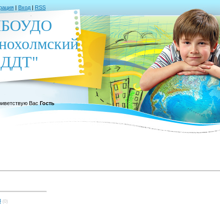
рация
|
Вход
|
RSS
БОУДО
нохолмский
ДДТ"
иветствую Вас
Гость
8
(0)