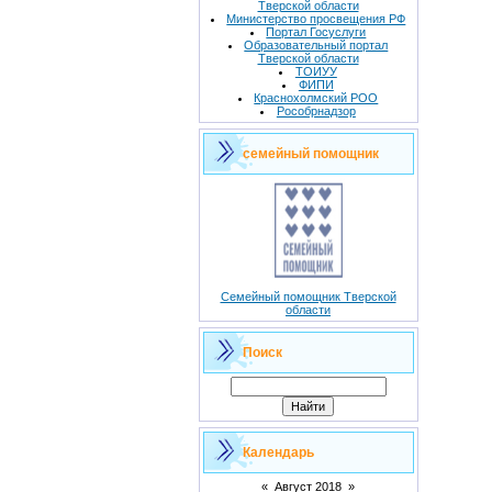
Тверской области
Министерство просвещения РФ
Портал Госуслуги
Образовательный портал
Тверской области
ТОИУУ
ФИПИ
Краснохолмский РОО
Рособрнадзор
семейный помощник
Семейный помощник Тверской
области
Поиск
Календарь
«
Август 2018
»