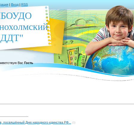
рация
|
Вход
|
RSS
БОУДО
нохолмский
ДДТ"
иветствую Вас
Гость
в, посвяшённый Дню народного единства РФ...
(0)