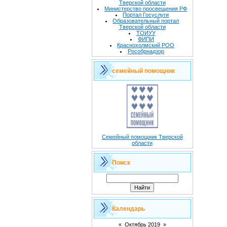
Тверской области
Министерство просвещения РФ
Портал Госуслуги
Образовательный портал
Тверской области
ТОИУУ
ФИПИ
Краснохолмский РОО
Рособрнадзор
семейный помощник
Семейный помощник Тверской
области
Поиск
Календарь
«
Октябрь 2019
»