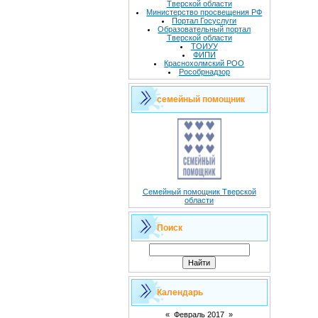
Тверской области
Министерство просвещения РФ
Портал Госуслуги
Образовательный портал
Тверской области
ТОИУУ
ФИПИ
Краснохолмский РОО
Рособрнадзор
семейный помощник
Семейный помощник Тверской
области
Поиск
Календарь
«
Февраль 2017
»