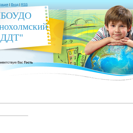
рация
|
Вход
|
RSS
БОУДО
нохолмский
ДДТ"
иветствую Вас
Гость