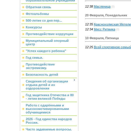
образовательном учреждении
12:38
Масленица
(0)
Обратная связь
Фотоальбомы
20 Февраля, Понедельник
500-летие со дня пер...
12:35
Краснохолмская Метели
Конкурсы
12:34
Мисс Ритмика
(0)
Противодействие коррупции
10 Февраля, Пятница
Муниципальный опорный
центр
12:25
Всей спортивною семье
"Успех каждого ребенка"
Год семьи.
Противодействие
экстремизму.
Безопасность детей
Сведения об организации
отдыха детей и их
оздоровлении
Год защитника Отечества и 80
- летия великой Победы
Работа с одарёнными и
высокомотивированными
обучающимися
2026 - Год единства народов
России.
Часто задаваемые вопросы.